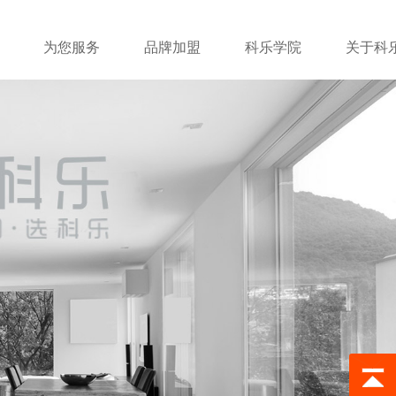
为您服务
品牌加盟
科乐学院
关于科