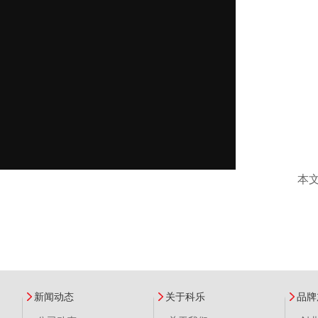
本
新闻动态
关于科乐
品牌